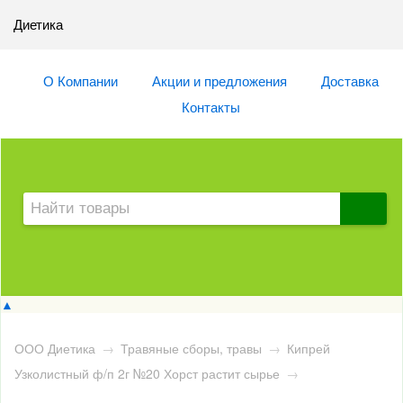
Диетика
О Компании
Акции и предложения
Доставка
Контакты
▲
ООО Диетика
→
Травяные сборы, травы
→
Кипрей
Узколистный ф/п 2г №20 Хорст растит сырье
→