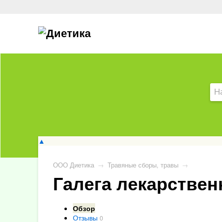
▲
ООО Диетика
→
Травяные сборы, травы
→
Галега лекарствен
Обзор
Отзывы
0