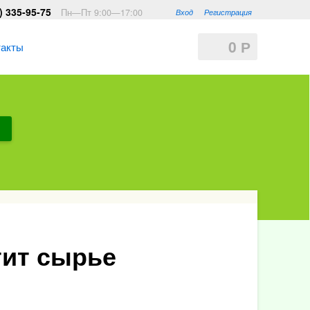
) 335-95-75
Пн—Пт 9:00—17:00
Вход
Регистрация
0
Р
такты
тит сырье