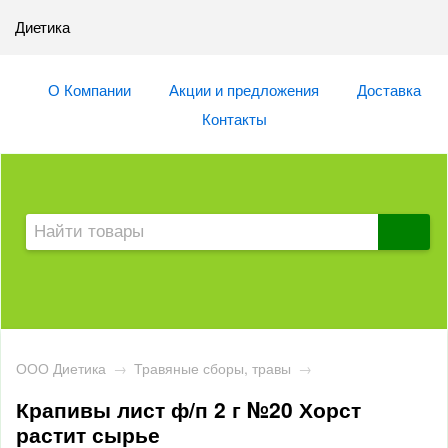
Диетика
О Компании
Акции и предложения
Доставка
Контакты
ООО Диетика
→
Травяные сборы, травы
→
Крапивы лист ф/п 2 г №20 Хорст
растит сырье