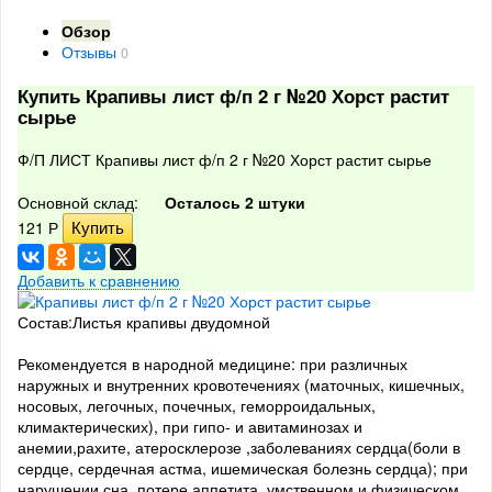
Обзор
Отзывы
0
Купить Крапивы лист ф/п 2 г №20 Хорст растит
сырье
Ф/П ЛИСТ Крапивы лист ф/п 2 г №20 Хорст растит сырье
Основной склад:
Осталось 2 штуки
121
Р
Добавить к сравнению
Состав:Листья крапивы двудомной
Рекомендуется в народной медицине: при различных
наружных и внутренних кровотечениях (маточных, кишечных,
носовых, легочных, почечных, геморроидальных,
климактерических), при гипо- и авитаминозах и
анемии,рахите, атеросклерозе ,заболеваниях сердца(боли в
сердце, сердечная астма, ишемическая болезнь сердца); при
нарушении сна, потере аппетита, умственном и физическом