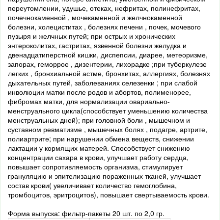
переутомлении, удушье, отеках, нефритах, полинефритах,
почечнокаменной , мочекаменной и желчнокаменной
болезни, холециститах , болезнях печени , почек, мочевого
пузыря и желчных путей; при острых и хронических
энтероколитах, гастритах, язвенной болезни желудка и
двенадцатиперстной кишки, диспепсии, диарее, метеоризме,
запорах, геморрое , дизентерии, лихорадке ;при туберкулезе
легких , бронхиальной астме, бронхитах, аллергиях, болезнях
дыхательных путей, заболеваниях селезенки ; при слабой
инволюции матки после родов и абортов, полименорее,
фибромах матки, для нормализации овариально-
менструального цикла(способствует уменьшению количества
менструальных дней); при головной боли , мышечном и
суставном ревматизме , мышечных болях , подагре, артрите,
полиартрите; при нарушении обмена веществ, снижении
лактации у кормящих матерей. Способствует снижению
концентрации сахара в крови, улучшает работу сердца,
повышает сопротивляемость организма, стимулирует
грануляцию и эпителизацию пораженных тканей, улучшает
состав крови( увеличивает количество гемоглобина,
тромбоцитов, эритроцитов), повышает свертываемость крови.
Форма выпуска: фильтр-пакеты 20 шт. по 2,0 гр.