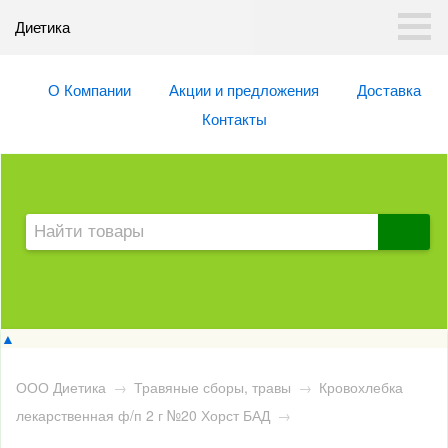
Диетика
О Компании
Акции и предложения
Доставка
Контакты
▲
ООО Диетика
→
Травяные сборы, травы
→
Кровохлебка
лекарственная ф/п 2 г №20 Хорст БАД
→