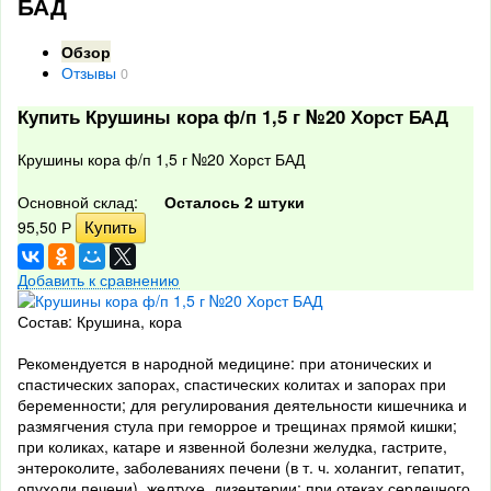
БАД
Обзор
Отзывы
0
Купить Крушины кора ф/п 1,5 г №20 Хорст БАД
Крушины кора ф/п 1,5 г №20 Хорст БАД
Основной склад:
Осталось 2 штуки
95,50
Р
Добавить к сравнению
Состав: Крушина, кора
Рекомендуется в народной медицине: при атонических и
спастических запорах, спастических колитах и запорах при
беременности; для регулирования деятельности кишечника и
размягчения стула при геморрое и трещинах прямой кишки;
при коликах, катаре и язвенной болезни желудка, гастрите,
энтероколите, заболеваниях печени (в т. ч. холангит, гепатит,
опухоли печени), желтухе, дизентерии; при отеках сердечного