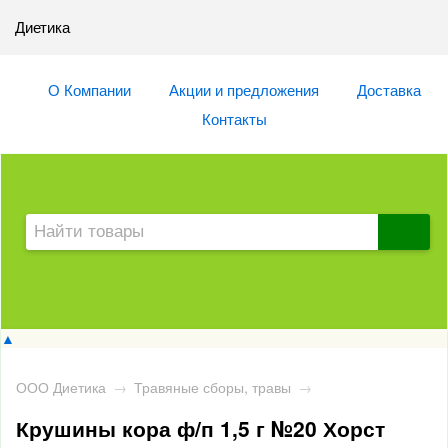
Диетика
О Компании
Акции и предложения
Доставка
Контакты
▲
ООО Диетика
→
Травяные сборы, травы
→
Крушины кора ф/п 1,5 г №20 Хорст