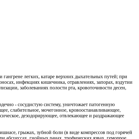
 и гангрене легких, катаре верхних дыхательных путей; при
носах, инфекциях кишечника, отравлениях, запорах, вздутии
лизации, заболеваниях полости рта, кровоточивости десен,
дечно - сосудистую систему, уничтожает патогенную
ее, слабительное, мочегонное, кровоостанавливающее,
ксическое, дезодорирующее, отвлекающее и раздражающее
, ишиасе, грыжах, зубной боли (в виде компрессов под горячей
ри абсцессах, гнойных ранах, трофических язвах, геморрое,