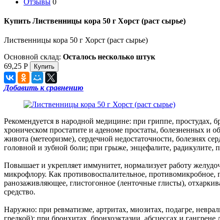
Отзывы
0
Купить Лиственницы кора 50 г Хорст (раст сырье)
Лиственницы кора 50 г Хорст (раст сырье)
Основной склад:
Осталось несколько штук
69,25
Р
Добавить к сравнению
Рекомендуется в народной медицине: при гриппе, простудах, бро
хроническом простатите и аденоме простаты, болезненных и о
живота (метеоризме), сердечной недостаточности, болезнях сер
головной и зубной боли; при грыже, энцефалите, радикулите, по
Повышает и укрепляет иммунитет, нормализует работу желудо
микрофлору. Как противовоспалительное, противомикробное, 
ранозаживляющее, глистогонное (ленточные глисты), отхарки
средство.
Наружно: при ревматизме, артритах, миозитах, подагре, невралг
грелкой); при бронхитах, бронхоэктазии, абсцессах и гангрене