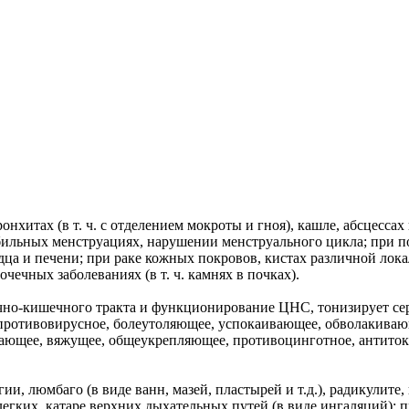
нхитах (в т. ч. с отделением мокроты и гноя), кашле, абсцессах
бильных менструациях, нарушении менструального цикла; при по
дца и печени; при раке кожных покровов, кистах различной лока
чечных заболеваниях (в т. ч. камнях в почках).
чно-кишечного тракта и функционирование ЦНС, тонизирует сер
противовирусное, болеутоляющее, успокаивающее, обволакивающ
вающее, вяжущее, общеукрепляющее, противоцинготное, антито
ии, люмбаго (в виде ванн, мазей, пластырей и т.д.), радикулите
 легких, катаре верхних дыхательных путей (в виде ингаляций); п