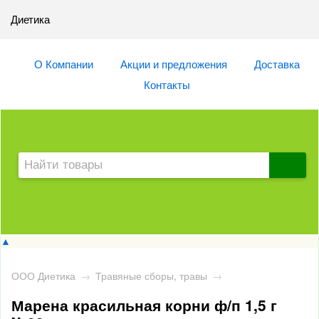
Диетика
О Компании
Акции и предложения
Доставка
Контакты
▲
ООО Диетика
→
Травяные сборы, травы
→
Марена красильная корни ф/п 1,5 г