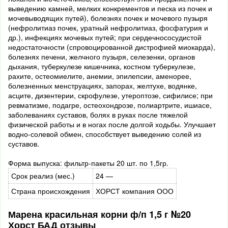
выведению камней, мелких конкрементов и песка из почек и
мочевыводящих путей), болезнях почек и мочевого пузыря
(нефролитиаз почек, уратный нефролитиаз, фосфатурия и
др.), инфекциях мочевых путей; при сердечнососудистой
недостаточности (спровоцированной дистрофией миокарда),
болезнях печени, желчного пузыря, селезенки, органов
дыхания, туберкулезе кишечника, костном туберкулезе,
рахите, остеомиелите, анемии, эпилепсии, аменорее,
болезненных менструациях, запорах, желтухе, водянке,
асците, дизентерии, скрофулезе, утероптозе, сифилисе; при
ревматизме, подагре, остеохондрозе, полиартрите, ишиасе,
заболеваниях суставов, болях в руках после тяжелой
физической работы и в ногах после долгой ходьбы. Улучшает
водно-солевой обмен, способствует выведению солей из
суставов.
Форма выпуска: фильтр-пакеты 20 шт. по 1,5гр.
Срок реализ (мес.)
24 —
Страна происхождения
ХОРСТ компания ООО
Марена красильная корни ф/п 1,5 г №20
Хорст БАД отзывы