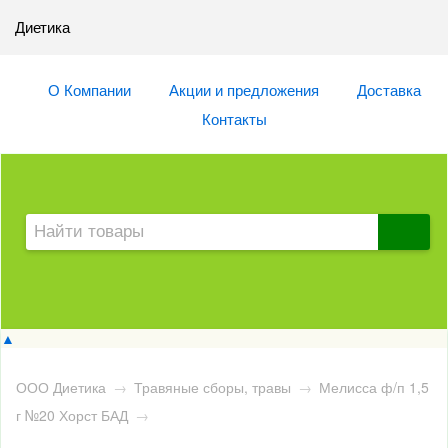
Диетика
О Компании
Акции и предложения
Доставка
Контакты
▲
ООО Диетика
→
Травяные сборы, травы
→
Мелисса ф/п 1,5
г №20 Хорст БАД
→