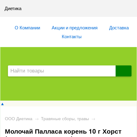
Диетика
О Компании
Акции и предложения
Доставка
Контакты
▲
ООО Диетика
→
Травяные сборы, травы
→
Молочай Палласа корень 10 г Хорст