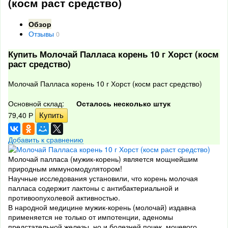
(косм раст средство)
Обзор
Отзывы
0
Купить Молочай Палласа корень 10 г Хорст (косм
раст средство)
Молочай Палласа корень 10 г Хорст (косм раст средство)
Основной склад:
Осталось несколько штук
79,40
Р
Добавить к сравнению
Молочай палласа (мужик-корень) является мощнейшим
природным иммуномодулятором!
Научные исследования установили, что корень молочая
палласа содержит лактоны с антибактериальной и
противоопухолевой активностью.
В народной медицине мужик-корень (молочай) издавна
применяется не только от импотенции, аденомы
предстательной железы, но и болезней почек, мочевого