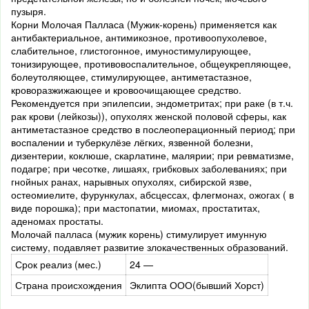
пузыря.
Корни Молочая Палласа (Мужик-корень) применяется как
антибактериальное, антимикозное, противоопухолевое,
слабительное, глистогонное, имуностимулирующее,
тонизирующее, противовоспалительное, общеукрепляющее,
болеутоляющее, стимулирующее, антиметастазное,
кроворазжижающее и кровоочищающее средство.
Рекомендуется при эпилепсии, эндометритах; при раке (в т.ч.
рак крови (лейкозы)), опухолях женской половой сферы, как
антиметастазное средство в послеоперационный период; при
воспалении и туберкулёзе лёгких, язвенной болезни,
дизентерии, коклюше, скарлатине, малярии; при ревматизме,
подагре; при чесотке, лишаях, грибковых заболеваниях; при
гнойных ранах, нарывных опухолях, сибирской язве,
остеомиелите, фурункулах, абсцессах, флегмонах, ожогах ( в
виде порошка); при мастопатии, миомах, простатитах,
аденомах простаты.
Молочай палласа (мужик корень) стимулирует имунную
систему, подавляет развитие злокачественных образований.
Срок реализ (мес.)
24 —
Страна происхождения
Эклипта ООО(бывший Хорст)