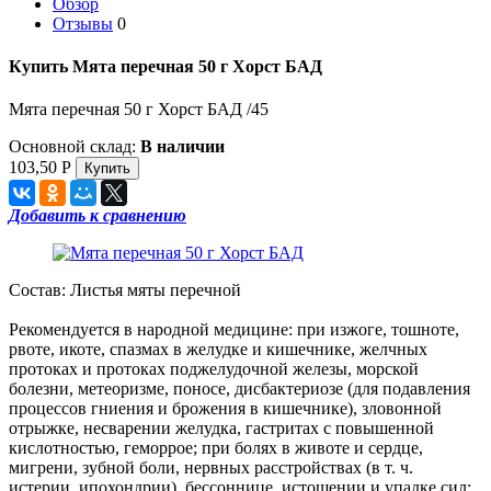
Обзор
Отзывы
0
Купить Мята перечная 50 г Хорст БАД
Мята перечная 50 г Хорст БАД /45
Основной склад:
В наличии
103,50
Р
Добавить к сравнению
Состав: Листья мяты перечной
Рекомендуется в народной медицине: при изжоге, тошноте,
рвоте, икоте, спазмах в желудке и кишечнике, желчных
протоках и протоках поджелудочной железы, морской
болезни, метеоризме, поносе, дисбактериозе (для подавления
процессов гниения и брожения в кишечнике), зловонной
отрыжке, несварении желудка, гастритах с повышенной
кислотностью, геморрое; при болях в животе и сердце,
мигрени, зубной боли, нервных расстройствах (в т. ч.
истерии, ипохондрии), бессоннице, истощении и упадке сил;