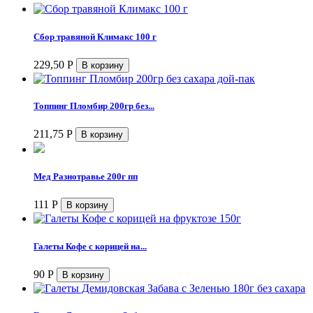
Сбор травяной Климакс 100 г
229,50
Р
Топпинг Пломбир 200гр без...
211,75
Р
Мед Разнотравье 200г пп
111
Р
Галеты Кофе с корицей на...
90
Р