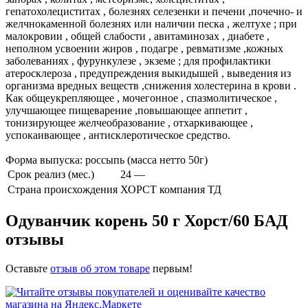
гепатохолециститах , болезнях селезенки и печени ,почечно- и
желчнокаменной болезнях или наличии песка , желтухе ; при
малокровии , общей слабости , авитаминозах , диабете ,
неполном усвоении жиров , подагре , ревматизме ,кожных
заболеваниях , фурункулезе , экземе ; для профилактики
атеросклероза , предупреждения выкидышей , выведения из
организма вредных веществ ,снижения холестерина в крови .
Как общеукрепляющее , мочегонное , спазмолитическое ,
улучшающее пищеварение ,повышающее аппетит ,
тонизирующее желчеобразование , отхаркивающее ,
успокаивающее , антисклеротическое средство.
Форма выпуска: россыпь (масса нетто 50г)
Срок реализ (мес.)
24 —
Страна происхождения
ХОРСТ компания ТД
Одуванчик корень 50 г Хорст/60 БАД
отзывы
Оставьте
отзыв об этом товаре
первым!