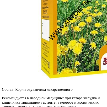
Состав: Корни одуванчика лекарственного
Рекомендуется в народной медицине: при катаре желудка и
кишечника ,анацидном гастрите , геморрое и хронических
запорах , колитах , метеоризме, холециститах ,