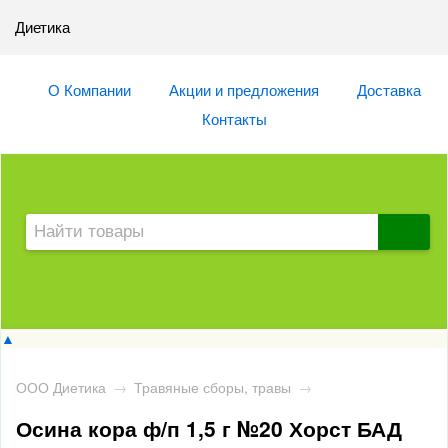
Диетика
О Компании
Акции и предложения
Доставка
Контакты
▲
ООО Диетика
→
Травяные сборы, травы
→
Осина кора ф/п 1,5 г №20 Хорст БАД