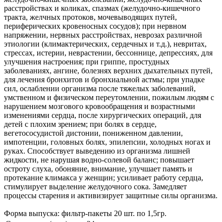
расстройствах и коликах, спазмах (желудочно-кишечного
тракта, желчных протоков, мочевыводящих путей,
периферических кровеносных сосудов); при нервном
напряжении, нервных расстройствах, неврозах различной
этиологии (климактерических, сердечных и т.д.), невритах,
стрессах, истерии, неврастении, бессоннице, депрессиях, для
улучшения настроения; при гриппе, простудных
заболеваниях, ангине, болезнях верхних дыхательных путей,
для лечения бронхитов и бронхиальной астмы; при упадке
сил, ослаблении организма после тяжелых заболеваний,
умственном и физическом переутомлении, пожилым людям с
нарушением мозгового кровообращения и возрастными
изменениями сердца, после хирургических операций, для
детей с плохим зрением; при болях в сердце,
вегетососудистой дистонии, пониженном давлении,
импотенции, головных болях, эпилепсии, холодных ногах и
руках. Способствует выведению из организма лишней
жидкости, не нарушая водно-солевой баланс; повышает
остроту слуха, обоняние, внимание, улучшает память и
протекание климакса у женщин; усиливает работу сердца,
стимулирует выделение желудочного сока. Замедляет
процессы старения и активизирует защитные силы организма.
Форма выпуска: фильтр-пакеты 20 шт. по 1,5гр.