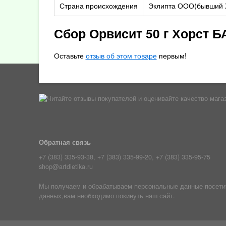
Страна происхождения
Эклипта ООО(бывший 
Сбор Орвисит 50 г Хорст 
Оставьте
отзыв об этом товаре
первым!
Обратная связь
+7 (383) 335-93-38, +7 (383) 335-99-20, +7 (383) 335-95-75
shop@artdietika.ru
Мы получаем и обрабатываем персональные данные посетите
данных,вам необходимо покинуть наш сайт.