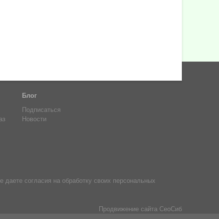
Блог
Подписаться
аз
Новости
е даете согласия на обработку своих персональных
Продвижение сайта
СеоСиб