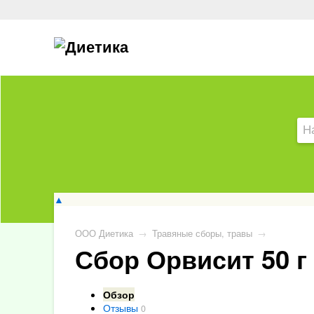
▲
ООО Диетика
→
Травяные сборы, травы
→
Сбор Орвисит 50 г
Обзор
Отзывы
0