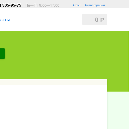
) 335-95-75
Пн—Пт 9:00—17:00
Вход
Регистрация
0
Р
такты