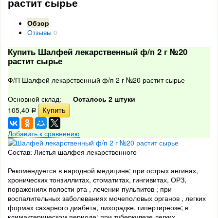
растит сырье
Обзор
Отзывы
0
Купить Шалфей лекарственный ф/п 2 г №20
растит сырье
Ф/П Шалфей лекарственный ф/п 2 г №20 растит сырье
Основной склад:
Осталось 2 штуки
105,40
Р
Добавить к сравнению
Состав: Листья шалфея лекарственного
Рекомендуется в народной медицине: при острых ангинах,
хронических тонзиллитах, стоматитах, гингивитах, ОРЗ,
поражениях полости рта , лечении пульпитов ; при
воспалительных заболеваниях мочеполовых органов , легких
формах сахарного диабета, лихорадке, гипертиреозе; в
климактерическом периоде; при туберкулезе легких,