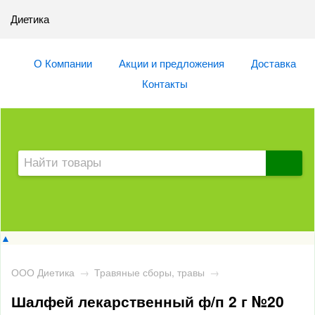
Диетика
О Компании
Акции и предложения
Доставка
Контакты
▲
ООО Диетика
→
Травяные сборы, травы
→
Шалфей лекарственный ф/п 2 г №20