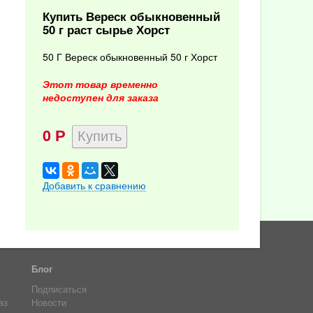
Купить Вереск обыкновенный
50 г раст сырье Хорст
50 Г Вереск обыкновенный 50 г Хорст
Этот товар временно
недоступен для заказа
0
Р
Добавить к сравнению
Блог
Подписаться
аз
Новости