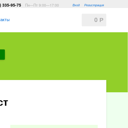
) 335-95-75
Пн—Пт 9:00—17:00
Вход
Регистрация
0
такты
Р
ст