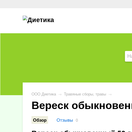
ООО Диетика
→
Травяные сборы, травы
→
Вереск обыкновенн
Отзывы
Обзор
0