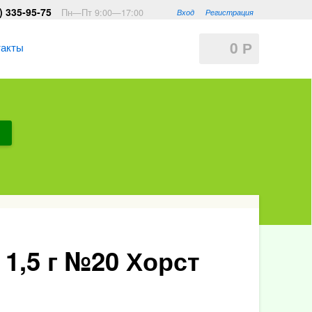
) 335-95-75
Пн—Пт 9:00—17:00
Вход
Регистрация
0
такты
Р
1,5 г №20 Хорст