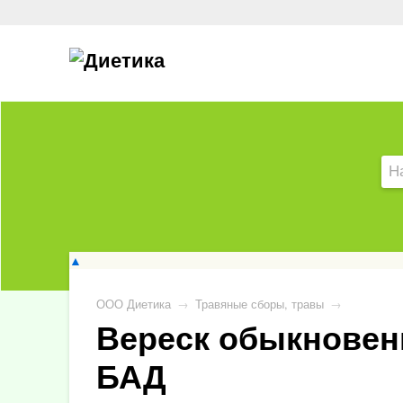
▲
ООО Диетика
→
Травяные сборы, травы
→
Вереск обыкновенн
БАД