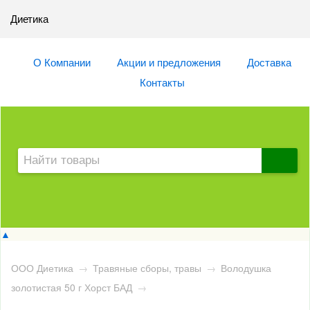
Диетика
О Компании
Акции и предложения
Доставка
Контакты
▲
ООО Диетика
→
Травяные сборы, травы
→
Володушка
золотистая 50 г Хорст БАД
→