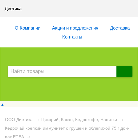
Диетика
О Компании
Акции и предложения
Доставка
Контакты
▲
ООО Диетика
→
Цикорий, Какао, Кедрокофе, Напитки
→
Кедрочай крепкий иммунитет с грушей и облепихой 75 г дой-
пак ЕТЕА
→