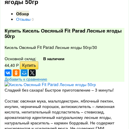
ягоды 50гр
Обзор
Отзывы
0
Купить Кисель Овсяный Fit Parad Лесные ягоды
50гр
Кисель Овсяный Fit Parad Лесные ягоды 50гр/30
Основной склад:
В наличии
44,40
Р
Добавить к сравнению
Сладкий без сахара! Быстрое приготовление – 3 минуты!
Состав: овсяная мука, мальтодекстрин, яблочный пектин,
инулин, черничный порошок, антиокислитель – лимонная
кислота, непитательный подсластитель – стевиозид,
ароматизатор идентичный натуральному лесные ягоды,
натуральный краситель – кармин бордовый. Не содержит
консервантов и усилителей вкуса. Не содержит ГМИ.