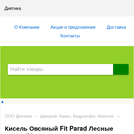
Диетика
О Компании
Акции и предложения
Доставка
Контакты
▲
ООО Диетика
→
Цикорий, Какао, Кедрокофе, Напитки
→
Кисель Овсяный Fit Parad Лесные