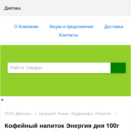
Диетика
О Компании
Акции и предложения
Доставка
Контакты
▲
ООО Диетика
→
Цикорий, Какао, Кедрокофе, Напитки
→
Кофейный напиток Энергия дня 100г