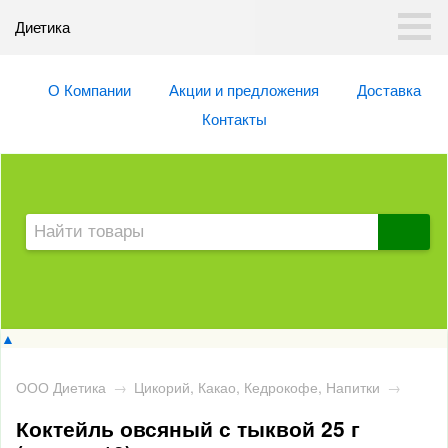
Диетика
О Компании
Акции и предложения
Доставка
Контакты
▲
ООО Диетика
→
Цикорий, Какао, Кедрокофе, Напитки
→
Коктейль овсяный с тыквой 25 г