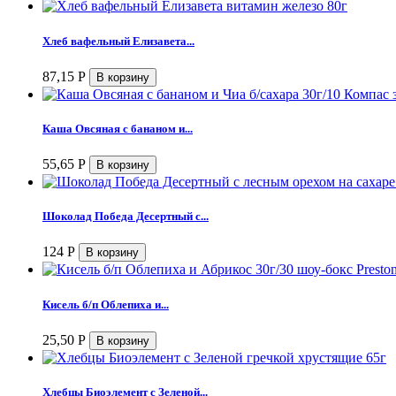
Хлеб вафельный Елизавета...
87,15
Р
Каша Овсяная с бананом и...
55,65
Р
Шоколад Победа Десертный с...
124
Р
Кисель б/п Облепиха и...
25,50
Р
Хлебцы Биоэлемент с Зеленой...