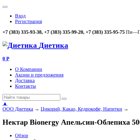
Вход
Регистрация
+7 (383) 335-93-38, +7 (383) 335-99-20, +7 (383) 335-95-75
Пн—Пт
Диетика
0
Р
О Компании
Акции и предложения
Доставка
Контакты
▲
ООО Диетика
→
Цикорий, Какао, Кедрокофе, Напитки
→
Нектар Bionergy Апельсин-Облепиха 50
Обзор