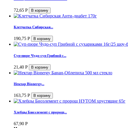
72,65
Р
Клетчатка Сибирская...
190,75
Р
Суп-пюре Чудо-суп Грибной с...
21,40
Р
Нектар Bionergy...
163,75
Р
Хлебцы Биоэлемент с пророщ...
67,90
Р