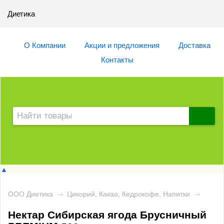
Диетика
О Компании
Акции и предложения
Доставка
Контакты
▲
ООО Диетика
→
Цикорий, Какао, Кедрокофе, Напитки
→
Нектар Сибирская ягода Брусничный