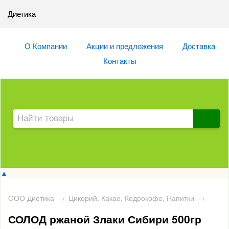
Диетика
О Компании
Акции и предложения
Доставка
Контакты
▲
ООО Диетика
→
Цикорий, Какао, Кедрокофе, Напитки
→
СОЛОД ржаной Злаки Сибири 500гр