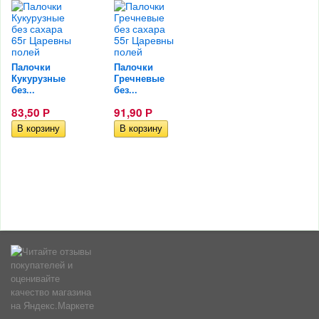
Палочки
Палочки
Кукурузные
Гречневые
без...
без...
83,50
91,90
Р
Р