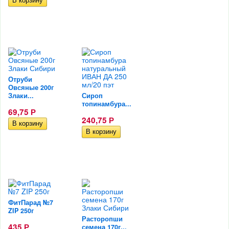
Отруби
Овсяные 200г
Злаки...
Сироп
топинамбура...
69,75
Р
240,75
Р
ФитПарад №7
ZIP 250г
Расторопши
435
семена 170г...
Р