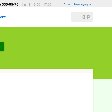
) 335-95-75
Пн—Пт 9:00—17:00
Вход
Регистрация
0
Р
такты