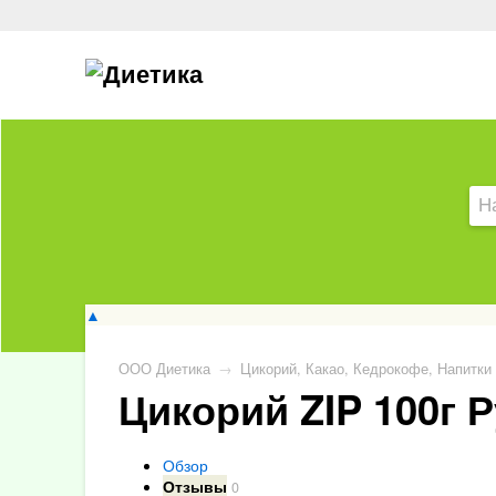
▲
ООО Диетика
→
Цикорий, Какао, Кедрокофе, Напитки
Цикорий ZIP 100г 
Обзор
Отзывы
0