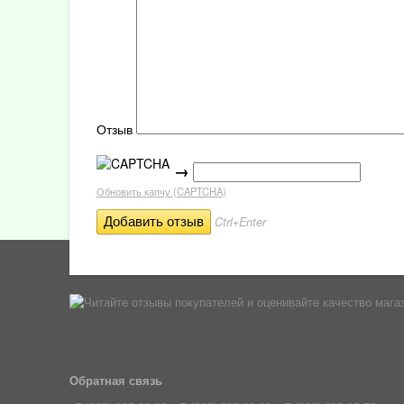
Отзыв
→
Обновить капчу (CAPTCHA)
Ctrl+Enter
Обратная связь