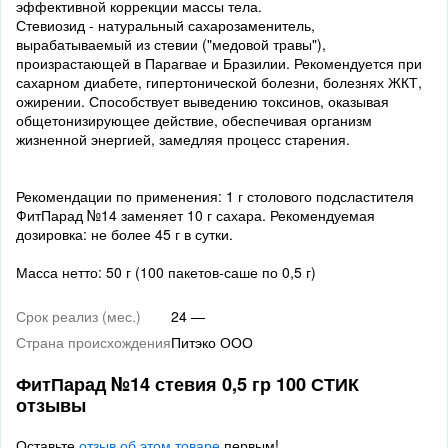
эффективной коррекции массы тела.
Стевиозид - натуральный сахарозаменитель,
вырабатываемый из стевии ("медовой травы"),
произрастающей в Парагвае и Бразилии. Рекомендуется при
сахарном диабете, гипертонической болезни, болезнях ЖКТ,
ожирении. Способствует выведению токсинов, оказывая
общетонизирующее действие, обеспечивая организм
жизненной энергией, замедляя процесс старения.
Рекомендации по применения: 1 г столового подсластителя
ФитПарад №14 заменяет 10 г сахара. Рекомендуемая
дозировка: не более 45 г в сутки.
Масса нетто: 50 г (100 пакетов-саше по 0,5 г)
Срок реализ (мес.)
24 —
Страна происхождения
Питэко ООО
ФитПарад №14 стевия 0,5 гр 100 СТИК
отзывы
Оставьте
отзыв об этом товаре
первым!