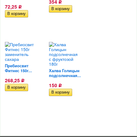
354
Р
72,25
Р
Пребиосвит
Фитнес 150г...
Халва Голицын
подсолнечная...
268,25
Р
150
Р