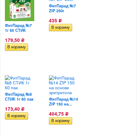
ФитПарад №7
ZIP 250г
435
Р
ФитПарад №7
1г 60 СТИК
179,50
Р
ФитПарад №8
СТИК 1г 60 пак
ФитПарад №14
ZIP 150 на...
173,40
Р
404,75
Р