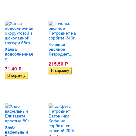
Печенье
Халва
овсяное
подсолнечная
Петродиет...
с...
215,50
Р
71,40
Р
Хлеб
вафельный