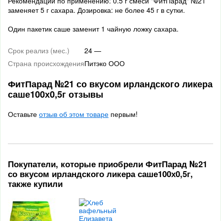
Рекомендации по применению: 0.5 г смеси "ФитПарад" №21
заменяет 5 г сахара. Дозировка: не более 45 г в сутки.
Один пакетик саше заменит 1 чайную ложку сахара.
Срок реализ (мес.)
24 —
Страна происхождения
Питэко ООО
ФитПарад №21 со вкусом ирландского ликера
саше100х0,5г отзывы
Оставьте
отзыв об этом товаре
первым!
Покупатели, которые приобрели ФитПарад №21
со вкусом ирландского ликера саше100х0,5г,
также купили