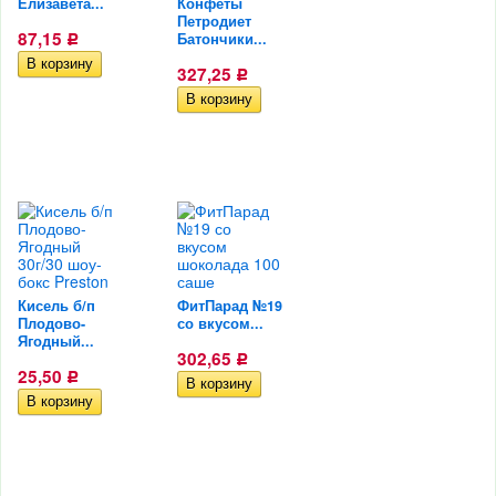
Елизавета...
Конфеты
Петродиет
87,15
Батончики...
Р
327,25
Р
Кисель б/п
ФитПарад №19
Плодово-
со вкусом...
Ягодный...
302,65
Р
25,50
Р