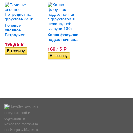
Печенье
овсяное
Петродиет...
Халва флоу-пак
подсолнечная...
199,65
Р
169,15
Р