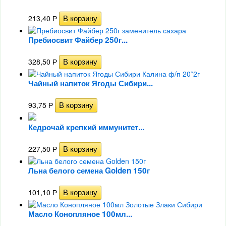
213,40
Р
Пребиосвит Файбер 250г...
328,50
Р
Чайный напиток Ягоды Сибири...
93,75
Р
Кедрочай крепкий иммунитет...
227,50
Р
Льна белого семена Golden 150г
101,10
Р
Масло Конопляное 100мл...