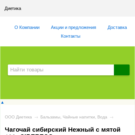
Диетика
О Компании
Акции и предложения
Доставка
Контакты
▲
ООО Диетика
→
Бальзамы, Чайные напитки, Вода
→
Чагочай сибирский Нежный с мятой