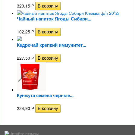
329,15
Р
Чайный напиток Ягоды Сибири...
102,25
Р
Кедрочай крепкий иммунитет...
227,50
Р
Кунжута семена черные...
224,90
Р