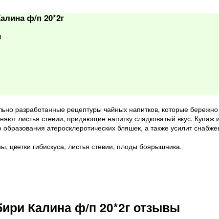
алина ф/п 20*2г
0
ьно разработанные рецептуры чайных напитков, которые бережно 
яют листья стевии, придающие напитку сладковатый вкус. Купаж из
 образования атеросклеротических бляшек, а также усилит снабже
, цветки гибискуса, листья стевии, плоды боярышника.
ири Калина ф/п 20*2г отзывы