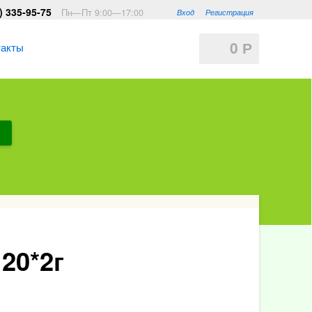
) 335-95-75
Пн—Пт 9:00—17:00
Вход
Регистрация
0
такты
Р
20*2г