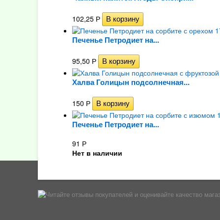
102,25
Р
Печенье Петродиет на...
95,50
Р
Халва Голицын подсолнечная...
150
Р
Печенье Петродиет на...
91
Р
Нет в наличии