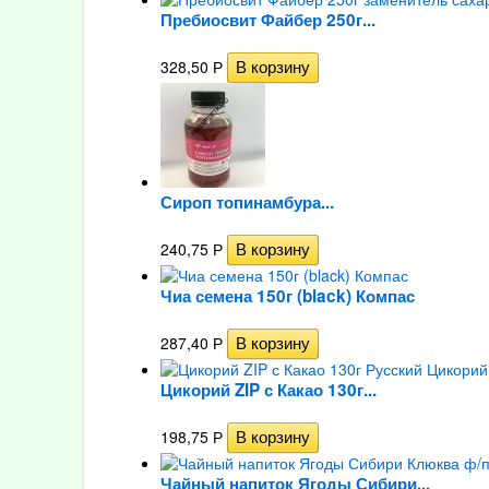
Пребиосвит Файбер 250г...
328,50
Р
Сироп топинамбура...
240,75
Р
Чиа семена 150г (black) Компас
287,40
Р
Цикорий ZIP с Какао 130г...
198,75
Р
Чайный напиток Ягоды Сибири...