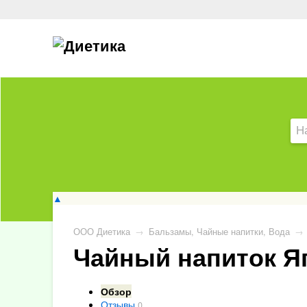
▲
ООО Диетика
→
Бальзамы, Чайные напитки, Вода
→
Чайный напиток Яг
Обзор
Отзывы
0