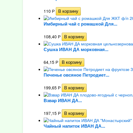
110
Р
Имбирный чай с ромашкой Для...
108,40
Р
Сушка ИВАН ДА морковная...
64,15
Р
Печенье овсяное Петродиет...
199,65
Р
Взвар ИВАН ДА...
197,15
Р
Чайный напиток ИВАН ДА...