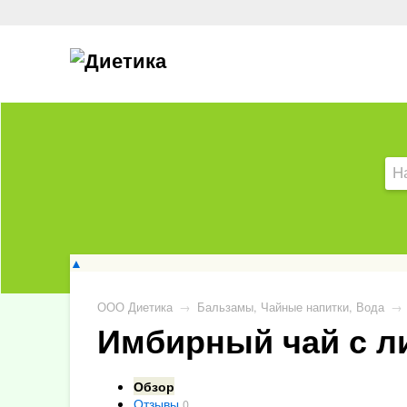
▲
ООО Диетика
→
Бальзамы, Чайные напитки, Вода
→
Имбирный чай с ли
Обзор
Отзывы
0