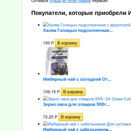
Оставьте
отзыв об этом товаре
первым!
Покупатели, которые приобрели И
Халва Голицын подсолнечная...
150
Р
Имбирный чай с солодкой От...
109,15
Р
Зерно овса для отваров 500г...
72,25
Р
Имбирный чай с сабельником...