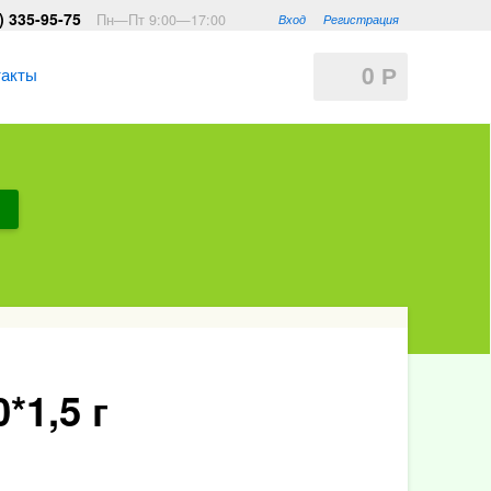
) 335-95-75
Пн—Пт 9:00—17:00
Вход
Регистрация
0
такты
Р
*1,5 г