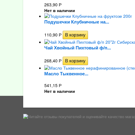
263,90
Р
Нет в наличии
Подушечки Клубничные на...
110,90
Р
Чай Хвойный Пихтовый ф/п...
268,40
Р
Масло Тыквенное...
541,15
Р
Нет в наличии