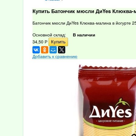
Купить Батончик мюсли ДиYes Клюква-м
Батончик мюсли ДиYes Клюква-малина в йогурте 25
Основной склад:
В наличии
34,50
Р
Добавить к сравнению