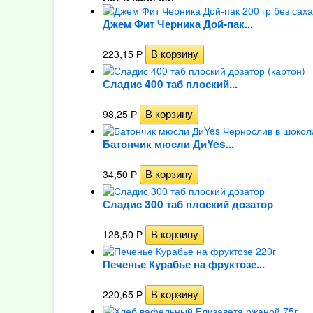
Джем Фит Черника Дой-пак...
223,15
Р
Сладис 400 таб плоский...
98,25
Р
Батончик мюсли ДиYes...
34,50
Р
Сладис 300 таб плоский дозатор
128,50
Р
Печенье Курабье на фруктозе...
220,65
Р