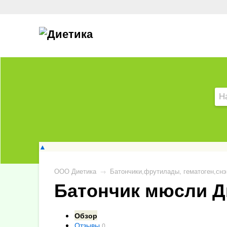
▲
ООО Диетика
→
Батончики,фрутилады, гематоген,снэ
Батончик мюсли Ди
Обзор
Отзывы
0