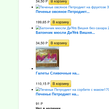
34,50
Р
Печенье овсяное Петродиет...
199,65
Р
Батончик мюсли ДиYes Вишня...
34,50
Р
Галеты Сливочные на...
110,15
Р
Печенье Петродиет на...
91
Р
Нет в наличии