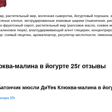
хар, растительный жир, молочная сыворотка, йогуртовый порошок, 
сяные хлопья, экструдированные злаковые шарики (пшеничная, рисо
но-фруктозный сироп, растительный жир (рапсовое масло, соевое м
алиновое пюре), влагоудерживающий агент глицерин, концентриро
р: соевый лецитин, ароматизатор, регулятор кислотности: лимонна
ква-малина в йогурте 25г отзывы
атончик мюсли ДиYes Клюква-малина в йогур