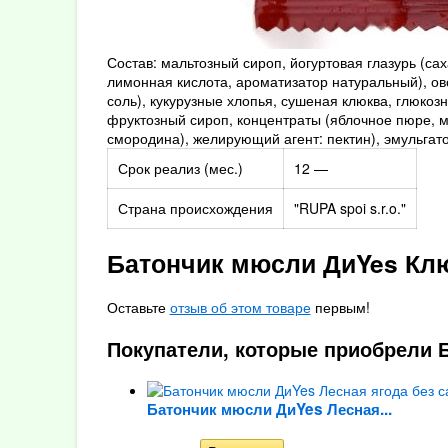
Состав: мальтозный сироп, йогуртовая глазурь (са
лимонная кислота, ароматизатор натуральный), ов
соль), кукурузные хлопья, сушеная клюква, глюкоз
фруктозный сироп, концентраты (яблочное пюре, м
смородина), желирующий агент: пектин), эмульгато
Срок реализ (мес.)
12 —
Страна происхождения
"RUPA spoi s.r.o."
Батончик мюсли ДиYes Клю
Оставьте
отзыв об этом товаре
первым!
Покупатели, которые приобрели Б
Батончик мюсли ДиYes Лесная...