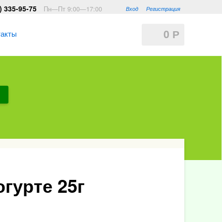
) 335-95-75
Пн—Пт 9:00—17:00
Вход
Регистрация
0
такты
Р
гурте 25г