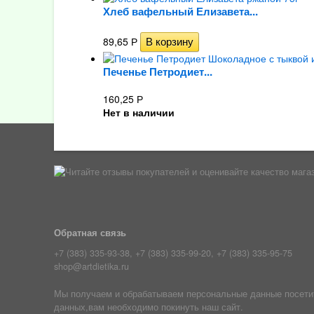
Хлеб вафельный Елизавета...
89,65
Р
Печенье Петродиет...
160,25
Р
Нет в наличии
Обратная связь
+7 (383) 335-93-38, +7 (383) 335-99-20, +7 (383) 335-95-75
shop@artdietika.ru
Мы получаем и обрабатываем персональные данные посетите
данных,вам необходимо покинуть наш сайт.