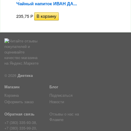
Чайный напиток ИВАН ДА...
235,75
Р
© 2026
Диетика
Магазин
Блог
Корзина
Подписаться
Оформить заказ
Новости
Обратная связь
Отзывы о нас на
Флампе
+7 (383) 335-93-38,
+7 (383) 335-99-20,