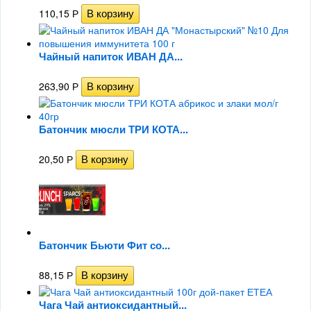
110,15
Р
Чайный напиток ИВАН ДА...
263,90
Р
Батончик мюсли ТРИ КОТА...
20,50
Р
Батончик Бьюти Фит со...
88,15
Р
Чага Чай антиоксидантный...