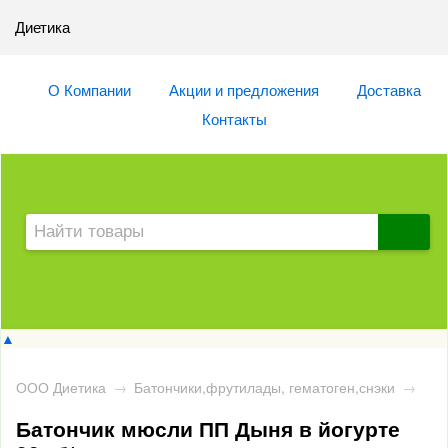
Диетика
О Компании
Акции и предложения
Доставка
Контакты
▲
ООО Диетика
→
Батончики,фрутилады, гематоген,снэки
→
Батончик мюсли ПП Дыня в йогурте