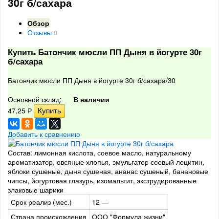
30г б/сахара
Обзор
Отзывы
0
Купить Батончик мюсли ПП Дыня в йогурте 30г
б/сахара
Батончик мюсли ПП Дыня в йогурте 30г б/сахара/30
Основной склад:
В наличии
47,25
Р
Добавить к сравнению
Состав: лимонная кислота, соевое масло, натуральному
ароматизатор, овсяные хлопья, эмульгатор соевый лецитин,
яблоки сушеные, дыня сушеная, ананас сушеный, банановые
чипсы, йогуртовая глазурь, изомальтит, экструдированные
злаковые шарики
Срок реализ (мес.)
12 —
Страна происхождения
ООО "Формула жизни"