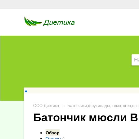
▲
ООО Диетика
→
Батончики,фрутилады, гематоген,снэ
Батончик мюсли В
Обзор
Отзывы
0