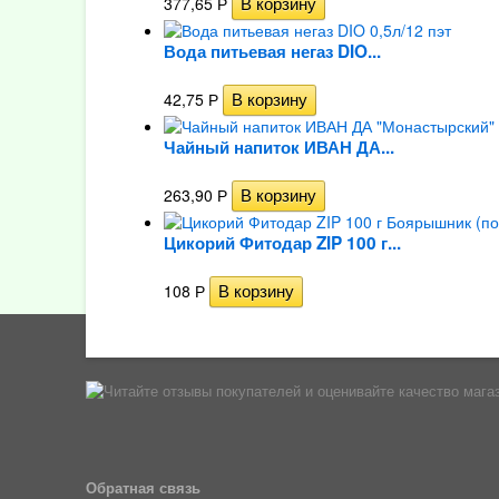
377,65
Р
Вода питьевая негаз DIO...
42,75
Р
Чайный напиток ИВАН ДА...
263,90
Р
Цикорий Фитодар ZIP 100 г...
108
Р
Обратная связь