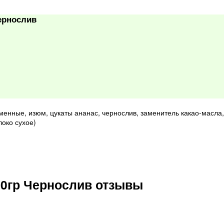
ернослив
енные, изюм, цукаты ананас, чернослив, заменитель какао-масла,
локо сухое)
40гр Чернослив отзывы