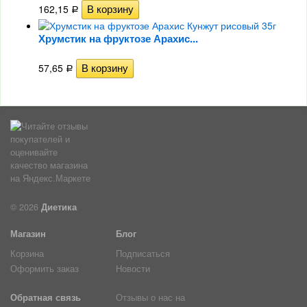
162,15
Р
Хрумстик на фруктозе Арахис...
57,65
Р
© 2026
Диетика
Магазин
Блог
Корзина
Подписаться
Оформить заказ
Новости
Обратная связь
Отзывы о нас на