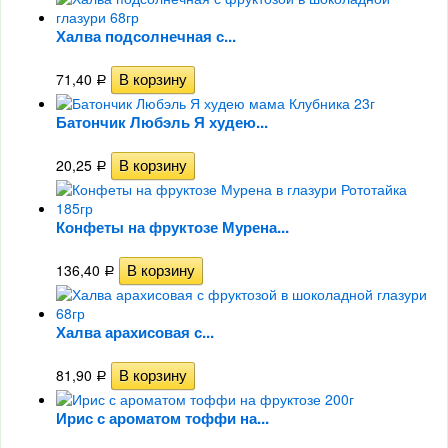
Халва подсолнечная с...
71,40
Р
Батончик Любэль Я худею...
20,25
Р
Конфеты на фруктозе Мурена...
136,40
Р
Халва арахисовая с...
81,90
Р
Ирис с ароматом тоффи на...