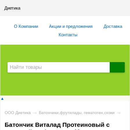
Диетика
О Компании
Акции и предложения
Доставка
Контакты
▲
ООО Диетика
→
Батончики,фрутилады, гематоген,снэки
→
Батончик Виталад Протеиновый с