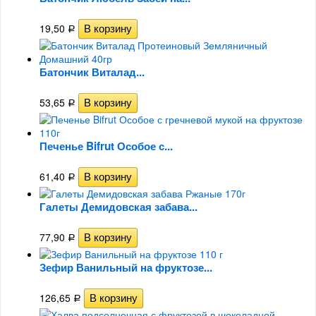
19,50
Р
Батончик Виталад...
53,65
Р
Печенье Bifrut Особое с...
61,40
Р
Галеты Демидовская забава...
77,90
Р
Зефир Ванильный на фруктозе...
126,65
Р