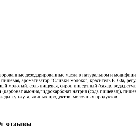
инорованные дезодарированные масла в натуральном и модифици
ь пищевая, ароматизатор "Сливки-молоко", краситель Е160а, рег
ый молотый, соль пищевая, сироп инвертный (сахар, вода,регул
 (карбонат амония,гидрокарбонат натрия (сода пищевая)), пище
леды кунжута, яичных продуктов, молочных продуктов.
0г отзывы