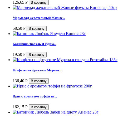
126,65
Р
Мармелад жевательный Живые...
58,50
Р
Батончик Любэль Я худею...
19,50
Р
Конфеты на фруктозе Мурена...
136,40
Р
Ирис с ароматом тоффи на...
162,15
Р