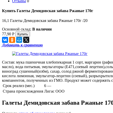
Отзывы
0
Купить Галеты Демидовская забава Ржаные 170г
16,1 Галеты Демидовская забава Ржаные 170г /20
Основной склад:
В наличии
77,90
Р
Добавить к сравнению
Состав: мука пшеничная хлебопекарная 1 сорт, маргарин (раф
масло), вода питьевая, эмульгаторы (Е471,соевый лецетин),сол
виноград сушенный(избм), сахар, солод ржной ферментированн
кислота лимонная, эмульгатор-лецитин (соевый), разрыхрытили
компанентов, полученных из ГМО. Продукт может содержвть с
Срок реализ (мес.)
6 —
Страна происхождения
Лигас ООО
Галеты Демидовская забава Ржаные 17