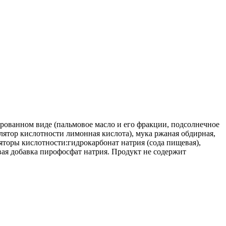
рованном виде (пальмовое масло и его фракции, подсолнечное
улятор кислотности лимонная кислота), мука ржаная обдирная,
яторы кислотности:гидрокарбонат натрия (сода пищевая),
вая добавка пирофосфат натрия. Продукт не содержит