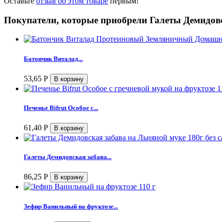
Оставьте
отзыв об этом товаре
первым!
Покупатели, которые приобрели Галеты Демидовс
Батончик Виталад...
53,65
Р
Печенье Bifrut Особое с...
61,40
Р
Галеты Демидовская забава...
86,25
Р
Зефир Ванильный на фруктозе...