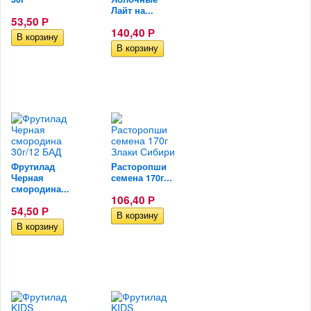
Лайт на...
53,50
Р
140,40
Р
Фрутилад
Расторопши
Черная
семена 170г...
смородина...
106,40
Р
54,50
Р