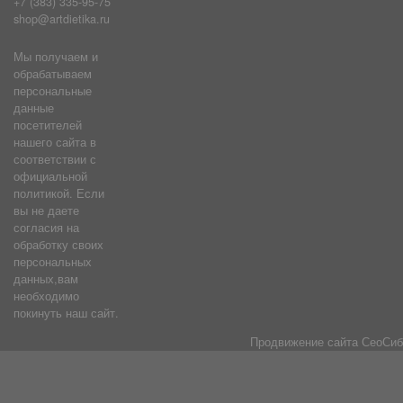
+7 (383) 335-95-75
shop@artdietika.ru
Мы получаем и
обрабатываем
персональные
данные
посетителей
нашего сайта в
соответствии с
официальной
политикой. Если
вы не даете
согласия на
обработку своих
персональных
данных,вам
необходимо
покинуть наш сайт.
Продвижение сайта
СеоСиб