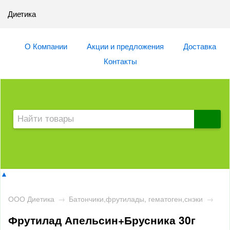
Диетика
О Компании
Акции и предложения
Доставка
Контакты
▲
ООО Диетика
→
Батончики,фрутилады, гематоген,снэки
→
Фрутилад Апельсин+Брусника 30г