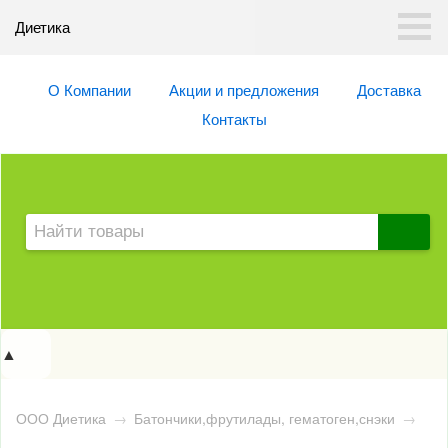
Диетика
О Компании
Акции и предложения
Доставка
Контакты
▲
ООО Диетика
→
Батончики,фрутилады, гематоген,снэки
→