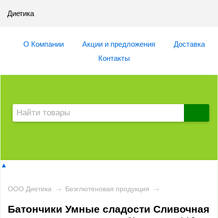
Диетика
О Компании
Акции и предложения
Доставка
Контакты
▲
ООО Диетика
→
Безглютеновая продукция
→
Батончики Умные сладости Сливочная