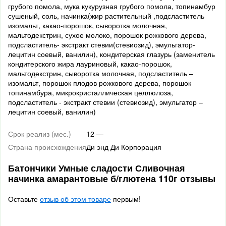
грубого помола, мука кукурузная грубого помола, топинамбур
сушеный, соль, начинка(жир растительный ,подсластитель
изомальт, какао-порошок, сыворотка молочная,
мальтодекстрин, сухое молоко, порошок рожкового дерева,
подсластитель- экстракт стевии(стевиозид), эмульгатор-
лецитин соевый, ванилин), кондитерская глазурь (заменитель
кондитерского жира лауриновый, какао-порошок,
мальтодекстрин, сыворотка молочная, подсластитель –
изомальт, порошок плодов рожкового дерева, порошок
топинамбура, микрокристаллическая целлюлоза,
подсластитель - экстракт стевии (стевиозид), эмульгатор –
лецитин соевый, ванилин)
Срок реализ (мес.)
12 —
Страна происхождения
Ди энд Ди Корпорация
Батончики Умные сладости Сливочная
начинка амарантовые б/глютена 110г отзывы
Оставьте
отзыв об этом товаре
первым!