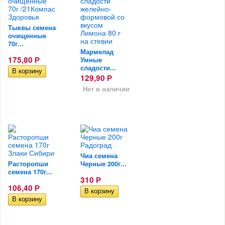
Тыквы семена
очищенные
70г...
Мармелад
175,80
Умные
Р
сладости...
129,90
Р
Нет в наличии
Чиа семена
Расторопши
Черные 200г...
семена 170г...
310
Р
106,40
Р