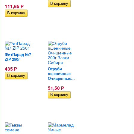
111,65
Р
ФитПарад №7
ZIP 250г
435
Отруби
Р
пшеничные
Очищенные...
51,50
Р