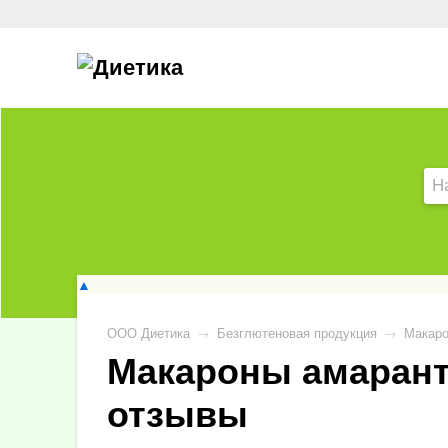
▲
ООО Диетика
→
Безглютеновая продукция
→
Макаро
Макароны амарант
отзывы