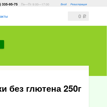
) 335-95-75
Пн—Пт 9:00—17:00
Вход
Регистрация
0
такты
Р
 без глютена 250г