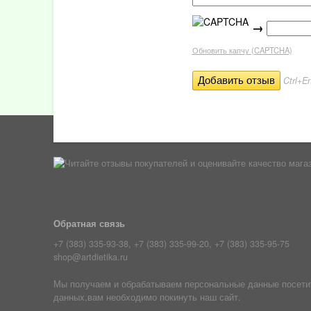
→
Обновить капчу (CAPTCHA)
Ctrl+En
Обратная связь
+7 (383) 335-93-38, +7 (383) 335-99-20, +7 (383) 335-95-75
shop@artdietika.ru
Мы получаем и обрабатываем персональные данные посетите
данных,вам необходимо покинуть наш сайт.