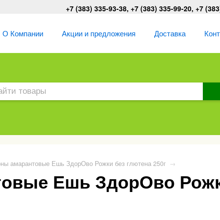
+7 (383) 335-93-38, +7 (383) 335-99-20, +7 (383
О Компании
Акции и предложения
Доставка
Кон
ны амарантовые Ешь ЗдорОво Рожки без глютена 250г
→
овые Ешь ЗдорОво Рожки