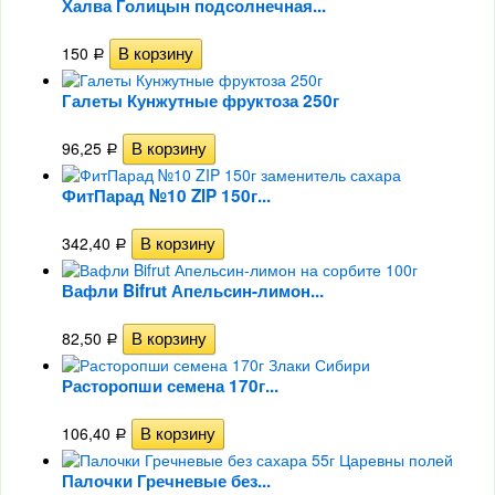
Халва Голицын подсолнечная...
150
Р
Галеты Кунжутные фруктоза 250г
96,25
Р
ФитПарад №10 ZIP 150г...
342,40
Р
Вафли Bifrut Апельсин-лимон...
82,50
Р
Расторопши семена 170г...
106,40
Р
Палочки Гречневые без...