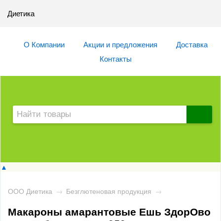
Диетика
О Компании
Акции и предложения
Доставка
Контакты
▲
ООО Диетика
→
Безглютеновая продукция
→
Макароны амарантовые Ешь ЗдорОво