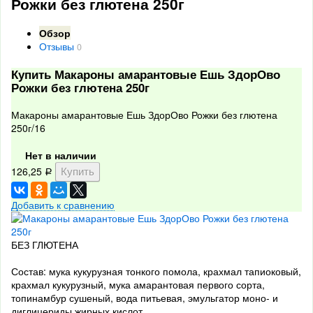
Рожки без глютена 250г
Обзор
Отзывы
0
Купить Макароны амарантовые Ешь ЗдорОво
Рожки без глютена 250г
Макароны амарантовые Ешь ЗдорОво Рожки без глютена
250г/16
Нет в наличии
126,25
Р
Добавить к сравнению
БЕЗ ГЛЮТЕНА
Состав: мука кукурузная тонкого помола, крахмал тапиоковый,
крахмал кукурузный, мука амарантовая первого сорта,
топинамбур сушеный, вода питьевая, эмульгатор моно- и
диглицериды жирных кислот.