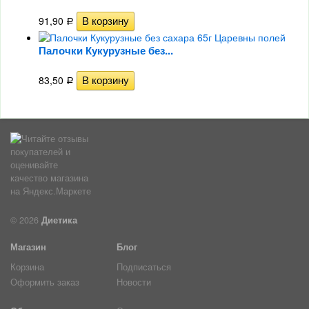
91,90
Р
Палочки Кукурузные без...
83,50
Р
© 2026
Диетика
Магазин
Блог
Корзина
Подписаться
Оформить заказ
Новости