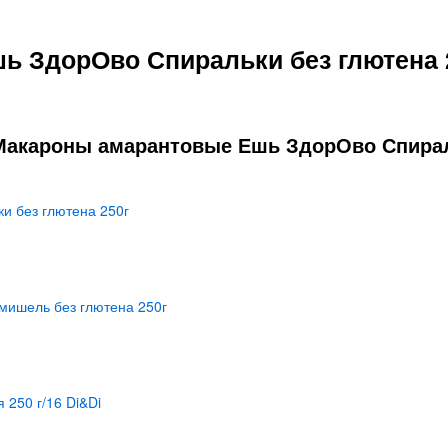
ь ЗдорОво Спиральки без глютена 
Макароны амарантовые Ешь ЗдорОво Спираль