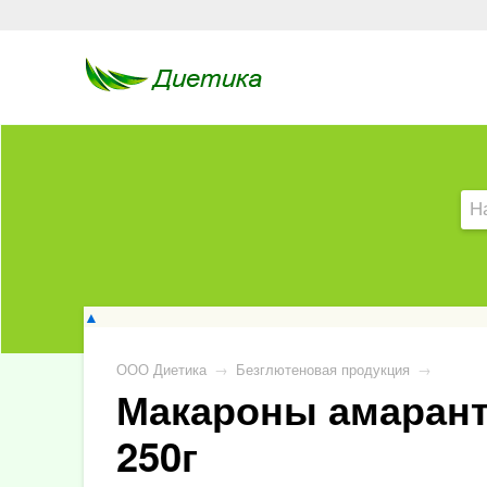
▲
ООО Диетика
→
Безглютеновая продукция
→
Макароны амарант
250г