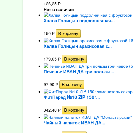
126,25
Р
Нет в наличии
Халва Голицын подсолнечная...
150
Р
Халва Голицын арахисовая с...
179,65
Р
Печенье ИВАН ДА три пользы...
97,90
Р
ФитПарад №10 ZIP 150г...
342,40
Р
Чайный напиток ИВАН ДА...