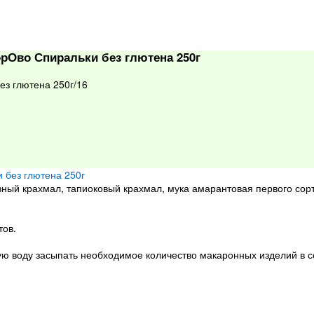
рОво Спиральки без глютена 250г
з глютена 250г/16
зный крахмал, тапиоковый крахмал, мука амарантовая первого сор
тов.
оду засыпать необходимое количество макаронных изделий в со