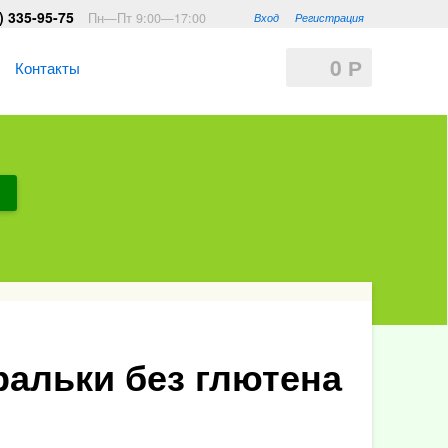
) 335-95-75
Пн—Пт 9:00—17:00
Вход
Регистрация
0
Р
Контакты
альки без глютена