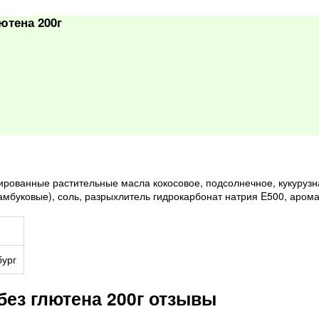
ютена 200г
рованные растительные масла кокосовое, подсолнечное, кукурузная
мбуковые), соль, разрыхлитель гидрокарбонат натрия E500, арома
бург
ез глютена 200г отзывы