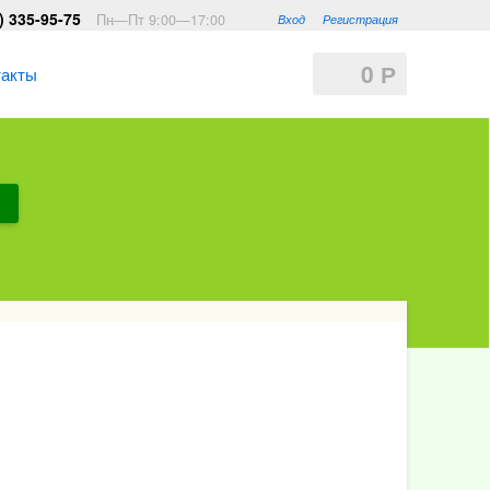
) 335-95-75
Пн—Пт 9:00—17:00
Вход
Регистрация
0
Р
такты