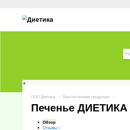
▲
ООО Диетика
→
Безглютеновая продукция
→
Печенье ДИЕТИКА 
Обзор
Отзывы
0