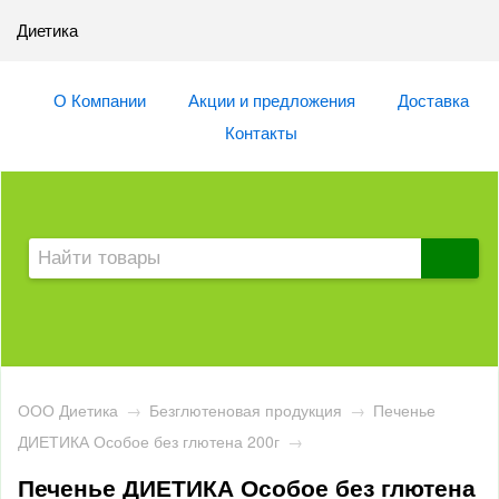
Диетика
О Компании
Акции и предложения
Доставка
Контакты
ООО Диетика
→
Безглютеновая продукция
→
Печенье
ДИЕТИКА Особое без глютена 200г
→
Печенье ДИЕТИКА Особое без глютена