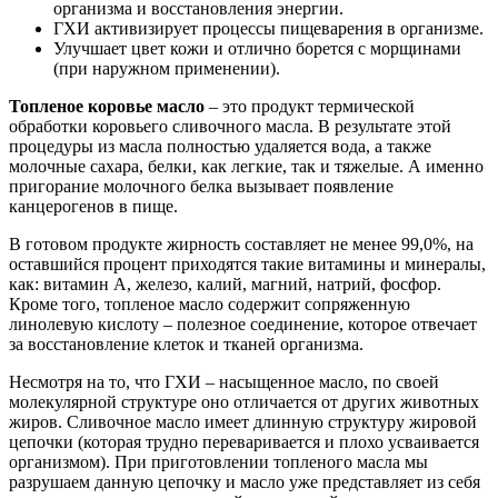
организма и восстановления энергии.
ГХИ активизирует процессы пищеварения в организме.
Улучшает цвет кожи и отлично борется с морщинами
(при наружном применении).
Топленое коровье масло
– это продукт термической
обработки коровьего сливочного масла. В результате этой
процедуры из масла полностью удаляется вода, а также
молочные сахара, белки, как легкие, так и тяжелые. А именно
пригорание молочного белка вызывает появление
канцерогенов в пище.
В готовом продукте жирность составляет не менее 99,0%, на
оставшийся процент приходятся такие витамины и минералы,
как: витамин А, железо, калий, магний, натрий, фосфор.
Кроме того, топленое масло содержит сопряженную
линолевую кислоту – полезное соединение, которое отвечает
за восстановление клеток и тканей организма.
Несмотря на то, что ГХИ – насыщенное масло, по своей
молекулярной структуре оно отличается от других животных
жиров. Сливочное масло имеет длинную структуру жировой
цепочки (которая трудно переваривается и плохо усваивается
организмом). При приготовлении топленого масла мы
разрушаем данную цепочку и масло уже представляет из себя