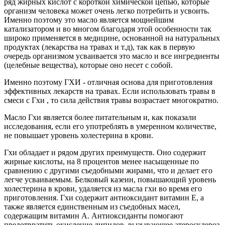
ряд жирных кислот с короткой химической цепью, которые
организм человека может очень легко потребить и усвоить.
Именно поэтому это масло является мощнейшим
катализатором и во многом благодаря этой особенности так
широко применяется в медицине, основанной на натуральных
продуктах (лекарства на травах и т.д), так как в первую
очередь организмом усваивается это масло и все ингредиенты
(целебные вещества), которые оно несет с собой.
Именно поэтому ГХИ - отличная основа для приготовления
эффективных лекарств на травах. Если использовать травы в
смеси с Гхи , то сила действия травы возрастает многократно.
Масло Гхи является более питательным и, как показали
исследования, если его употреблять в умеренном количестве,
не повышает уровень холестерина в крови.
Гхи обладает и рядом других преимуществ. Оно содержит
жирные кислоты, на 8 процентов менее насыщенные по
сравнению с другими съедобными жирами, что и делает его
легче усваиваемым. Белковый казеин, повышающий уровень
холестерина в крови, удаляется из масла гхи во время его
приготовления. Гхи содержит антиоксидант витамин Е, а
также является единственным из съедобных масел,
содержащим витамин А. Антиоксиданты помогают
предотвратить окисление липидов, вызывающее атеросклероз