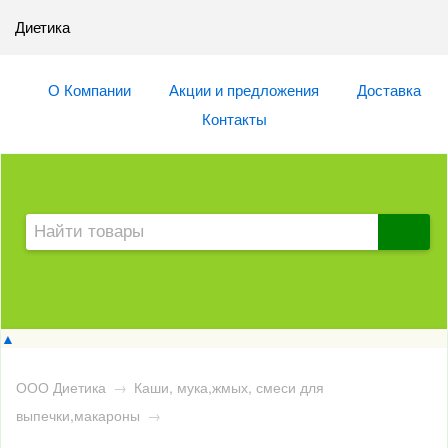
Диетика
О Компании
Акции и предложения
Доставка
Контакты
▲
ООО Диетика
→
Каши, мука,жмых, смеси для
выпечки,макароны
→