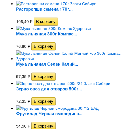
Расторопши семена 170г...
106,40
Р
Мука льняная 300г Компас...
76,80
Р
Мука льняная Селен Калий...
97,35
Р
Зерно овса для отваров 500г...
72,25
Р
Фрутилад Черная смородина...
54,50
Р