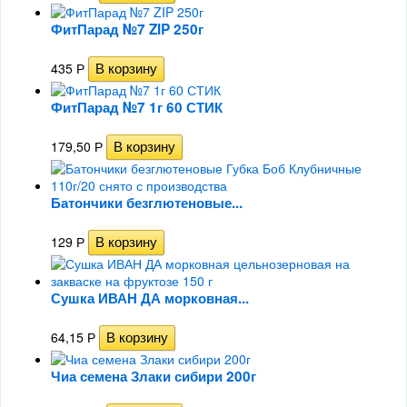
ФитПарад №7 ZIP 250г
435
Р
ФитПарад №7 1г 60 СТИК
179,50
Р
Батончики безглютеновые...
129
Р
Сушка ИВАН ДА морковная...
64,15
Р
Чиа семена Злаки сибири 200г