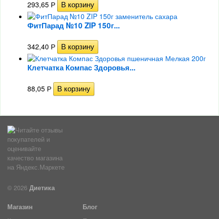
293,65
Р
ФитПарад №10 ZIP 150г...
342,40
Р
Клетчатка Компас Здоровья...
88,05
Р
© 2026
Диетика
Магазин
Блог