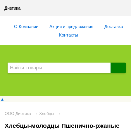
Диетика
О Компании
Акции и предложения
Доставка
Контакты
▲
ООО Диетика
→
Хлебцы
→
Хлебцы-молодцы Пшенично-ржаные