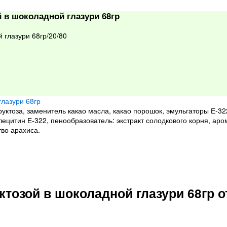
 в шоколадной глазури 68гр
 глазури 68гр/20/80
руктоза, заменитель какао масла, какао порошок, эмульгаторы Е-3
лецитин Е-322, пенообразователь: экстракт солодкового корня, ар
во арахиса.
ктозой в шоколадной глазури 68гр 