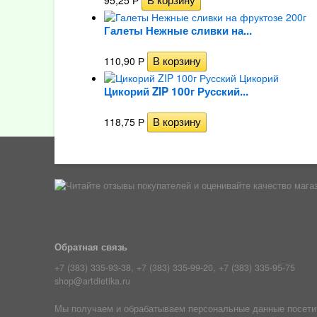
95,25
Р
Галеты Нежные сливки на...
110,90
Р
Цикорий ZIP 100г Русский...
118,75
Р
Обратная связь
+7 (383) 335-93-38, +7 (383) 335-99-20, +7 (383) 335-95-75
shop@artdietika.ru
Мы получаем и обрабатываем персональные данные посетите