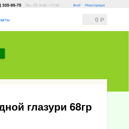
) 335-95-75
Пн—Пт 9:00—17:00
Вход
Регистрация
0
Р
такты
дной глазури 68гр