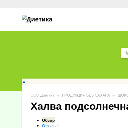
▲
ООО Диетика
→
ПРОДУКЦИЯ БЕЗ САХАРА
→
ШОКО
Халва подсолнечна
Обзор
Отзывы
0