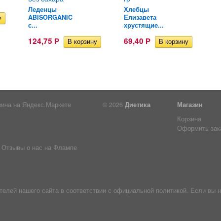
Леденцы
Хлебцы
ABISORGANIC
Елизавета
с...
хрустящие...
124,75
69,40
Р
Р
© 2026
Диетика
Магазин
Корзина
Оформить зак
Отзывы о нас на Флампе
лей нашего сайта в соответствии с официальной политикой. Если вы н