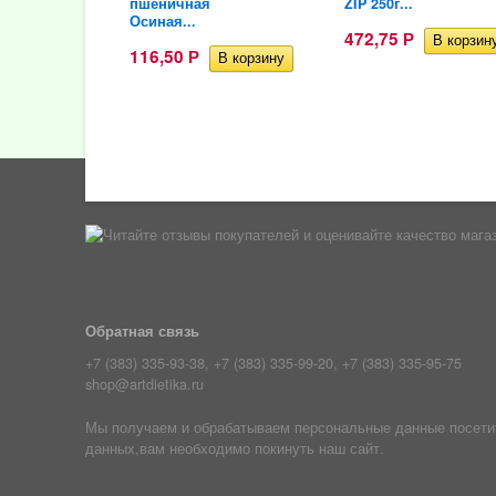
пшеничная
ZIP 250г...
Осиная...
472,75
Р
116,50
Р
Обратная связь
+7 (383) 335-93-38, +7 (383) 335-99-20, +7 (383) 335-95-75
shop@artdietika.ru
Мы получаем и обрабатываем персональные данные посетите
данных,вам необходимо покинуть наш сайт.