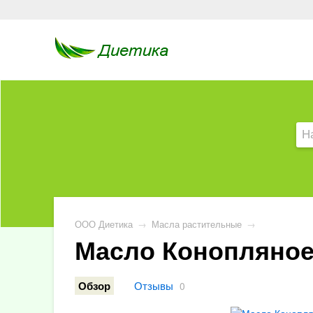
ООО Диетика
→
Масла растительные
→
Масло Конопляное
Отзывы
Обзор
0