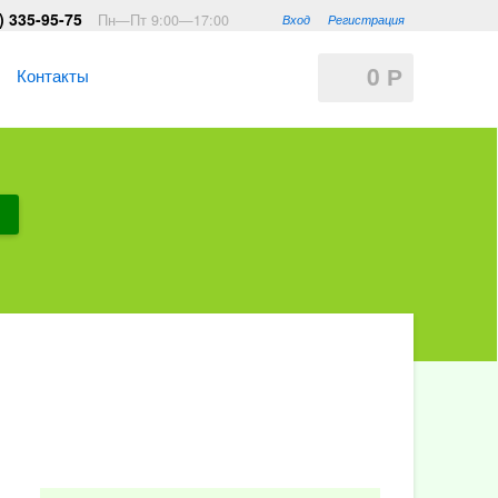
) 335-95-75
Пн—Пт 9:00—17:00
Вход
Регистрация
0
Контакты
Р