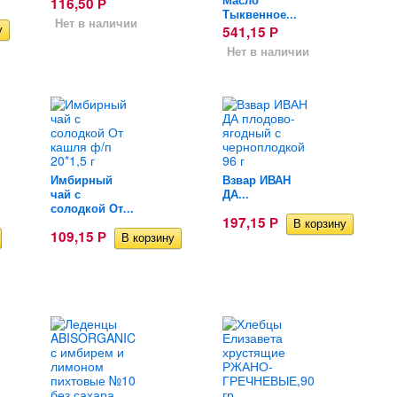
Масло
116,50
Р
Тыквенное...
Нет в наличии
541,15
Р
Нет в наличии
Имбирный
Взвар ИВАН
чай с
ДА...
солодкой От...
197,15
Р
109,15
Р