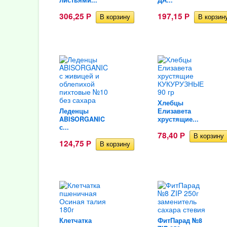
листьями...
ДА...
306,25
197,15
Р
Р
Хлебцы
Леденцы
Елизавета
ABISORGANIC
хрустящие...
с...
78,40
Р
124,75
Р
Клетчатка
ФитПарад №8