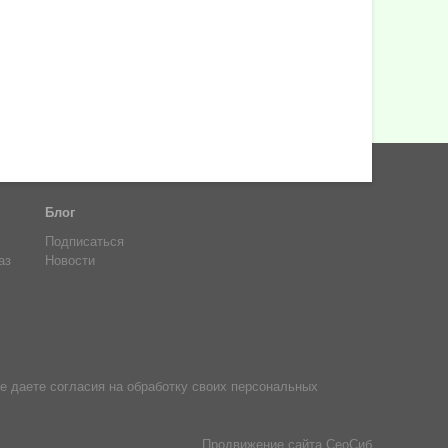
Блог
Подписаться
аз
Новости
е даете согласия на обработку своих персональных
Продвижение сайта
СеоСиб